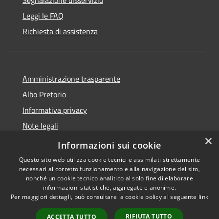
Leggi le FAQ
Richiesta di assistenza
Amministrazione trasparente
Albo Pretorio
Informativa privacy
Note legali
×
Dichiarazione di accessibilità
Informazioni sui cookie
Questo sito web utilizza cookie tecnici e assimilati strettamente
necessari al corretto funzionamento e alla navigazione del sito,
nonché un cookie tecnico analitico al solo fine di elaborare
informazioni statistiche, aggregate e anonime.
RSS
Copyright © 2026 • Comune di
Per maggiori dettagli, può consultare la cookie policy al seguente
link
Accessibilità
Motta San Giovanni • Powered
Privacy
Municipium
Accesso
by
•
RIFIUTA TUTTO
ACCETTA TUTTO