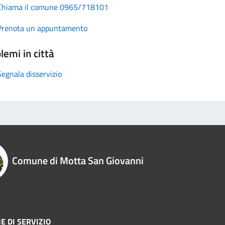
Chiama il comune 0965/718101
Prenota un appuntamento
lemi in città
Segnala disservizio
Comune di Motta San Giovanni
E DI SERVIZIO