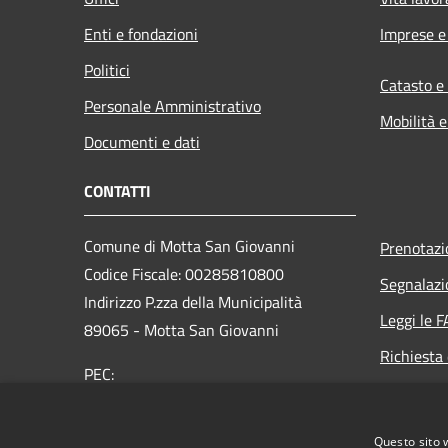
Enti e fondazioni
Imprese 
Politici
Catasto e
Personale Amministrativo
Mobilità e
Documenti e dati
CONTATTI
Comune di Motta San Giovanni
Prenotaz
Codice Fiscale: 00285810800
Segnalazi
Indirizzo P.zza della Municipalità
Leggi le 
89065 - Motta San Giovanni
Richiesta 
PEC:
protocollo@pec.comunemottasg.it
Telefono : 0965-718101
Questo sito 