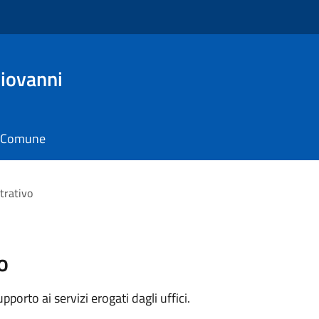
iovanni
il Comune
trativo
o
orto ai servizi erogati dagli uffici.