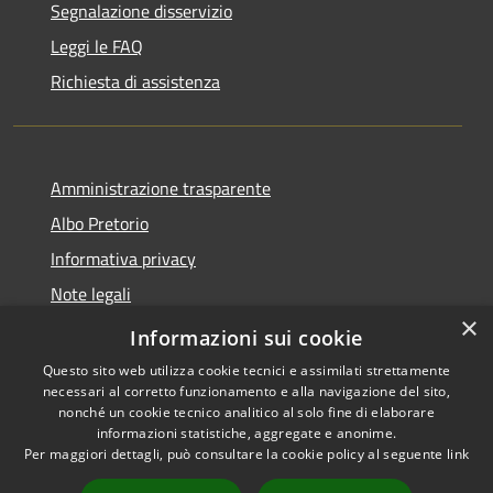
Segnalazione disservizio
Leggi le FAQ
Richiesta di assistenza
Amministrazione trasparente
Albo Pretorio
Informativa privacy
Note legali
×
Dichiarazione di accessibilità
Informazioni sui cookie
Questo sito web utilizza cookie tecnici e assimilati strettamente
necessari al corretto funzionamento e alla navigazione del sito,
nonché un cookie tecnico analitico al solo fine di elaborare
informazioni statistiche, aggregate e anonime.
RSS
Copyright © 2026 • Comune di
Per maggiori dettagli, può consultare la cookie policy al seguente
link
Accessibilità
Motta San Giovanni • Powered
Privacy
Municipium
Accesso