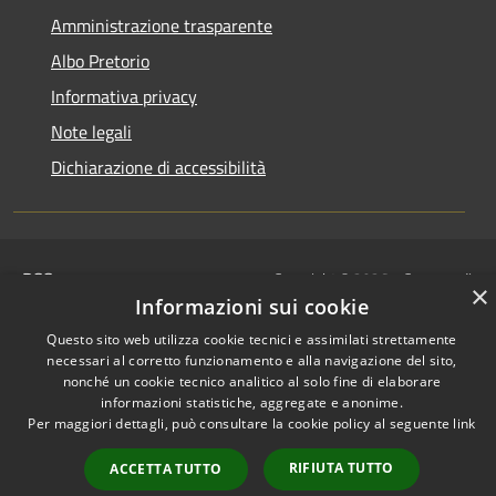
Amministrazione trasparente
Albo Pretorio
Informativa privacy
Note legali
Dichiarazione di accessibilità
RSS
Copyright © 2026 • Comune di
×
Accessibilità
Motta San Giovanni • Powered
Informazioni sui cookie
Privacy
Municipium
Accesso
by
•
Questo sito web utilizza cookie tecnici e assimilati strettamente
Cookie
redazione
necessari al corretto funzionamento e alla navigazione del sito,
Mappa del sito
nonché un cookie tecnico analitico al solo fine di elaborare
informazioni statistiche, aggregate e anonime.
Per maggiori dettagli, può consultare la cookie policy al seguente
link
RIFIUTA TUTTO
ACCETTA TUTTO