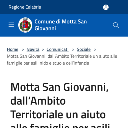
Salta al contenuto principale
Regione Calabria
Comune di Motta San
Giovanni
Home
>
Novità
>
Comunicati
>
Sociale
>
Motta San Giovanni, dall’Ambito Territoriale un aiuto alle
famiglie per asili nido e scuole dell’infanzia
Motta San Giovanni,
dall’Ambito
Territoriale un aiuto
alle famiglie per asili