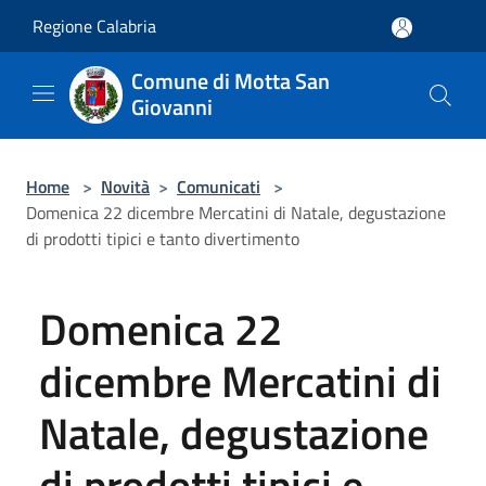
Salta al contenuto principale
Regione Calabria
Comune di Motta San
Giovanni
Home
>
Novità
>
Comunicati
>
Domenica 22 dicembre Mercatini di Natale, degustazione
di prodotti tipici e tanto divertimento
Domenica 22
dicembre Mercatini di
Natale, degustazione
di prodotti tipici e