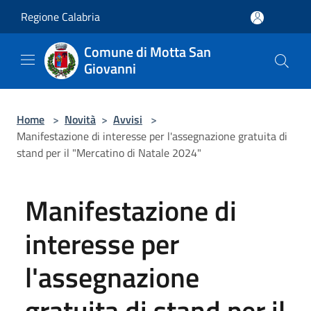
Salta al contenuto principale
Regione Calabria
Comune di Motta San
Giovanni
Home
>
Novità
>
Avvisi
>
Manifestazione di interesse per l'assegnazione gratuita di
stand per il "Mercatino di Natale 2024"
Manifestazione di
interesse per
l'assegnazione
gratuita di stand per il