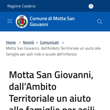
Salta al contenuto principale
Regione Calabria
Comune di Motta San
Giovanni
Home
>
Novità
>
Comunicati
>
Motta San Giovanni, dall’Ambito Territoriale un aiuto alle
famiglie per asili nido e scuole dell’infanzia
Motta San Giovanni,
dall’Ambito
Territoriale un aiuto
alle famiglie per asili