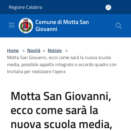
Salta al contenuto principale
Regione Calabria
Comune di Motta San
Giovanni
Home
>
Novità
>
Notizie
>
Motta San Giovanni, ecco come sarà la nuova scuola
media, possibile appalto integrato o accordo quadro con
Invitalia per realizzare l'opera
Motta San Giovanni,
ecco come sarà la
nuova scuola media,