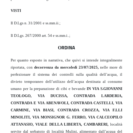
VISTI
Il D.Lgs n. 31/2001 e ss.mm.ii.;
Il D.Lgs. 267/2000 art. 54 e ss.mm.i..;
RDINA
O
Per quanto esposto in narrativa, che quivi si intende integralmente
riportata, con
decorrenza da mercoledì 23/07/2025,
nelle more di
perfezionare il sistema dei controlli sulla qualità dell’acqua, il
divieto temporaneo dell’utilizzo dell’acqua destinata al consumo
umano per la preparazione di cibi e bevande
IN VIA S.GIOVANNI
TEOLOGO, VIA DUCISSA, CONTRADA LARDERIA,
CONTRADA E VIA ABENAVOLI, CONTRADA CASTELLI, VIA
CARMINE, VIA BIASI, CONTRADA CROZZA, VIA F.LLI
MINOLITI, VIA MONSIGNOR G. FERRO, VIA CALCEOPILO
ATTANASIO, VIALE DELLA LIBERTA, CAMBARERI,
località
servite dal serbatoio di località Mulini, alimentato dall’acqua del