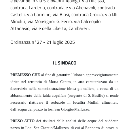
e bevande in via S.Giovanni Teologo, via Ducissa,
contrada Larderia, contrada e via Abenavoli, contrada
Castelli, via Carmine, via Biasi, contrada Crozza, via f.lli
Minoliti, via Monsignor G. Ferro, via Calceopilo
Attanasio, viale della Liberta, Cambareri.
Ordinanza n°27 - 21 luglio 2025
IL SINDACO
PREMESSO CHE
al fine di garantire l’idoneo approvvigionamento
idrico nel territorio di Motta Centro, in atto caratterizzato da un
disservizio nella somministrazione idrica giornaliera, a causa di un
abbassamento della falda acquifera (sorgente di S. Basilio) si rende
necessario riattivare il serbatoio in località Mulini, alimentato
dall’acqua del pozzo in loc. San Giorgio/Malluzzo;
PRESO ATTO
dei risultati delle analisi delle acque del suddetto
pozzo in Loc. San Giorgio/Malluzzo, di cui al Rapporto di prova n.