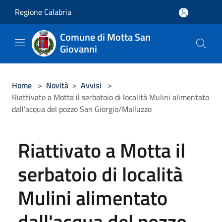
Salta al contenuto principale
Regione Calabria
Comune di Motta San
Giovanni
Home
>
Novità
>
Avvisi
>
Riattivato a Motta il serbatoio di località Mulini alimentato
dall'acqua del pozzo San Giorgio/Malluzzo
Riattivato a Motta il
serbatoio di località
Mulini alimentato
dall'acqua del pozzo