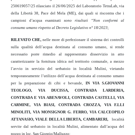
250619057/25 rilasciato il 26/06/2025 del Laboratorio TetraLab, via
della Libertà 38, Pace del Mela (ME), dai quali si riscontra che i
campioni d’acqua esaminati
sono risultati “Non conformi al
consumo umano rispetto al Decreto Legislativo n° 18/2023
;
RILEVATO CHE,
nelle more di perfezionare il sistema dei controlli
sulla qualità dell’acqua destinata al consumo umano, si rende
necessario porre rimedio al rappresentato disservizio in atto
caratterizzante la fornitura idrica nel territorio comunale, a mezzo
l’avvio in servizio del serbatoio in località Mulini, vietando
temporaneamente l’utilizzo dell’acqua destinata al consumo umano
per la preparazione di cibi e bevande,
IN VIA S.GIOVANNI
TEOLOGO, VIA DUCISSA, CONTRADA LARDERIA,
CONTRADA E VIA ABENAVOLI, CONTRADA CASTELLI, VIA
CARMINE, VIA BIASI, CONTRADA CROZZA, VIA F.LLI
MINOLITI, VIA MONSIGNOR G. FERRO, VIA CALCEOPILO
ATTANASIO, VIALE DELLA LIBERTA, CAMBARERI,
località
servite dal
serbatoio in località Mulini,
alimentato dall’acqua del
pozzo in loc. San Giorgio/Malluzzo;