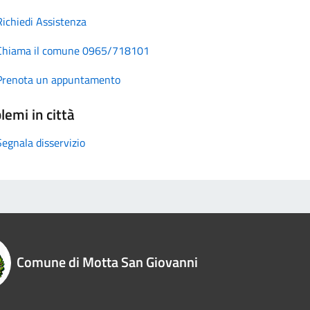
Richiedi Assistenza
Chiama il comune 0965/718101
Prenota un appuntamento
lemi in città
Segnala disservizio
Comune di Motta San Giovanni