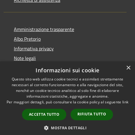
Amministrazione trasparente
Albo Pretorio
Informativa privacy
Note legali
×
Dichiarazione di accessibilità
Informazioni sui cookie
Questo sito web utilizza cookie tecnici e assimilati strettamente
necessari al corretto funzionamento e alla navigazione del sito,
nonché un cookie tecnico analitico al solo fine di elaborare
informazioni statistiche, aggregate e anonime.
RSS
Copyright © 2026 • Comune di
Per maggiori dettagli, può consultare la cookie policy al seguente
link
Accessibilità
Motta San Giovanni • Powered
Privacy
Municipium
Accesso
by
•
RIFIUTA TUTTO
ACCETTA TUTTO
Cookie
redazione
Mappa del sito
MOSTRA DETTAGLI