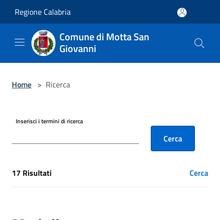
Salta al contenuto principale
Regione Calabria
Comune di Motta San
Giovanni
Home
>
Ricerca
Inserisci i termini di ricerca
Cerca
17 Risultati
Cerca
[results] Risultati