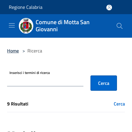
Salta al contenuto principale
Regione Calabria
Comune di Motta San
Giovanni
Home
>
Ricerca
Inserisci i termini di ricerca
Cerca
9 Risultati
Cerca
[results] Risultati