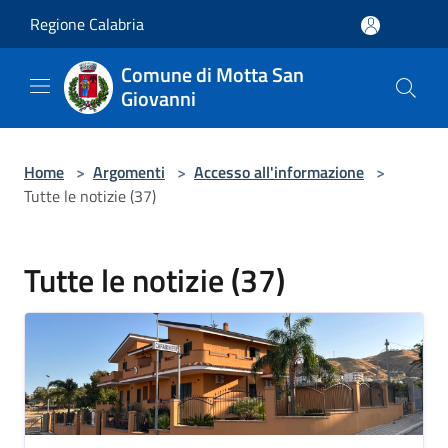
Salta al contenuto principale
Regione Calabria
Comune di Motta San
Giovanni
Home
>
Argomenti
>
Accesso all'informazione
>
Tutte le notizie (37)
Tutte le notizie (37)