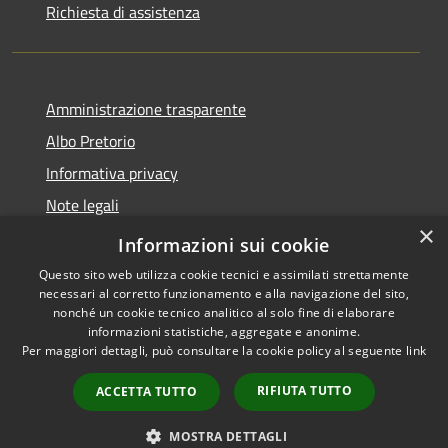
Richiesta di assistenza
Amministrazione trasparente
Albo Pretorio
Informativa privacy
Note legali
×
Dichiarazione di accessibilità
Informazioni sui cookie
Questo sito web utilizza cookie tecnici e assimilati strettamente
necessari al corretto funzionamento e alla navigazione del sito,
nonché un cookie tecnico analitico al solo fine di elaborare
informazioni statistiche, aggregate e anonime.
RSS
Copyright © 2026 • Comune di
Per maggiori dettagli, può consultare la cookie policy al seguente
link
Accessibilità
Motta San Giovanni • Powered
Privacy
Municipium
Accesso
by
•
RIFIUTA TUTTO
ACCETTA TUTTO
Cookie
redazione
Mappa del sito
MOSTRA DETTAGLI