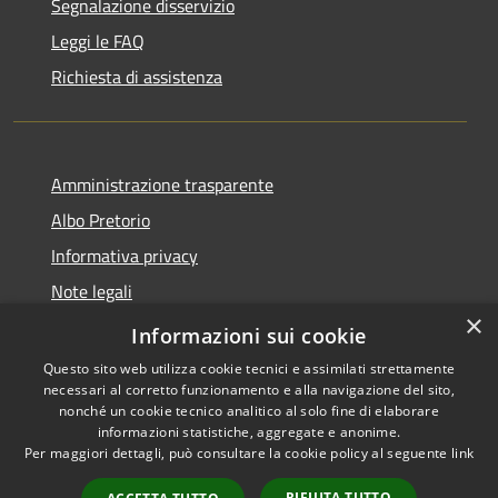
Segnalazione disservizio
Leggi le FAQ
Richiesta di assistenza
Amministrazione trasparente
Albo Pretorio
Informativa privacy
Note legali
×
Dichiarazione di accessibilità
Informazioni sui cookie
Questo sito web utilizza cookie tecnici e assimilati strettamente
necessari al corretto funzionamento e alla navigazione del sito,
nonché un cookie tecnico analitico al solo fine di elaborare
informazioni statistiche, aggregate e anonime.
RSS
Copyright © 2026 • Comune di
Per maggiori dettagli, può consultare la cookie policy al seguente
link
Accessibilità
Motta San Giovanni • Powered
Privacy
Municipium
Accesso
by
•
RIFIUTA TUTTO