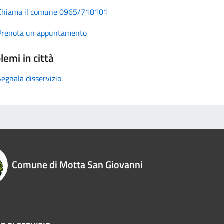
Chiama il comune 0965/718101
Prenota un appuntamento
lemi in città
Segnala disservizio
Comune di Motta San Giovanni