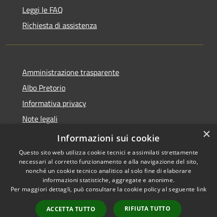
Leggi le FAQ
Richiesta di assistenza
Amministrazione trasparente
Albo Pretorio
Informativa privacy
Note legali
×
Dichiarazione di accessibilità
Informazioni sui cookie
Questo sito web utilizza cookie tecnici e assimilati strettamente
necessari al corretto funzionamento e alla navigazione del sito,
nonché un cookie tecnico analitico al solo fine di elaborare
informazioni statistiche, aggregate e anonime.
RSS
Copyright © 2026 • Comune di
Per maggiori dettagli, può consultare la cookie policy al seguente
link
Accessibilità
Motta San Giovanni • Powered
Privacy
Municipium
Accesso
by
•
RIFIUTA TUTTO
ACCETTA TUTTO