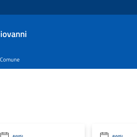
iovanni
il Comune
AVVISI
AVVISI