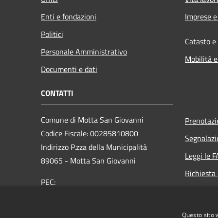
Enti e fondazioni
Imprese 
Politici
Catasto e
Personale Amministrativo
Mobilità e
Documenti e dati
CONTATTI
Comune di Motta San Giovanni
Prenotaz
Codice Fiscale: 00285810800
Segnalazi
Indirizzo P.zza della Municipalità
Leggi le 
89065 - Motta San Giovanni
Richiesta 
PEC:
protocollo@pec.comunemottasg.it
Telefono : 0965-718101
Questo sito 