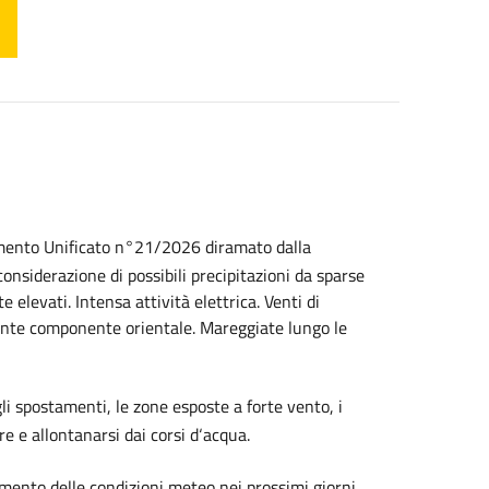
amento Unificato n°21/2026 diramato dalla
considerazione di possibili precipitazioni da sparse
 elevati. Intensa attività elettrica. Venti di
lente componente orientale. Mareggiate lungo le
 spostamenti, le zone esposte a forte vento, i
re e allontanarsi dai corsi d‘acqua.
amento delle condizioni meteo nei prossimi giorni,