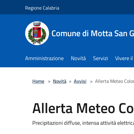
Salta al contenuto principale
Regione Calabria
Comune di Motta San G
Amministrazione
Novità
Servizi
Vivere 
Home
>
Novità
>
Avvisi
>
Allerta Meteo Color
Allerta Meteo Co
Precipitazioni diffuse, intensa attività elettr