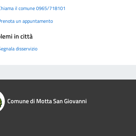
Chiama il comune 0965/718101
Prenota un appuntamento
lemi in città
Segnala disservizio
Comune di Motta San Giovanni