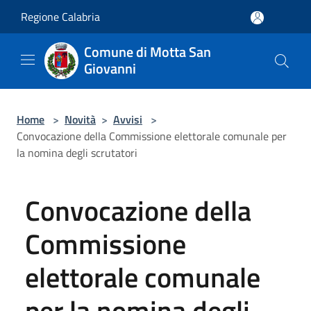
Salta al contenuto principale
Regione Calabria
Comune di Motta San
Giovanni
Home
>
Novità
>
Avvisi
>
Convocazione della Commissione elettorale comunale per
la nomina degli scrutatori
Convocazione della
Commissione
elettorale comunale
per la nomina degli