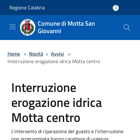
Salta al contenuto principale
Regione Calabria
Comune di Motta San
Giovanni
Home
>
Novità
>
Avvisi
>
Interruzione erogazione idrica Motta centro
Interruzione
erogazione idrica
Motta centro
L’intervento di riparazione del guasto e l’interruzione
non programmata hanno carattere di urgenza