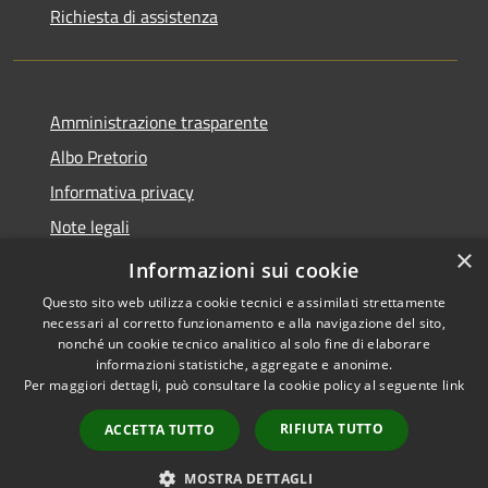
Richiesta di assistenza
Amministrazione trasparente
Albo Pretorio
Informativa privacy
Note legali
×
Dichiarazione di accessibilità
Informazioni sui cookie
Questo sito web utilizza cookie tecnici e assimilati strettamente
necessari al corretto funzionamento e alla navigazione del sito,
nonché un cookie tecnico analitico al solo fine di elaborare
informazioni statistiche, aggregate e anonime.
RSS
Copyright © 2026 • Comune di
Per maggiori dettagli, può consultare la cookie policy al seguente
link
Accessibilità
Motta San Giovanni • Powered
Privacy
Municipium
Accesso
by
•
RIFIUTA TUTTO
ACCETTA TUTTO
Cookie
redazione
Mappa del sito
MOSTRA DETTAGLI