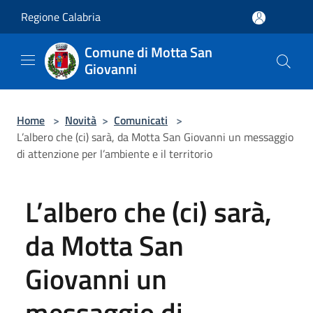
Salta al contenuto principale
Regione Calabria
Comune di Motta San
Giovanni
Home
>
Novità
>
Comunicati
>
L’albero che (ci) sarà, da Motta San Giovanni un messaggio
di attenzione per l’ambiente e il territorio
L’albero che (ci) sarà,
da Motta San
Giovanni un
messaggio di