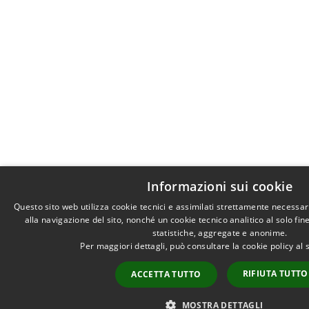
Informazioni sui cookie
Questo sito web utilizza cookie tecnici e assimilati strettamente necessa
alla navigazione del sito, nonché un cookie tecnico analitico al solo fi
statistiche, aggregate e anonime.
Per maggiori dettagli, può consultare la cookie policy a
RIFIUTA TUTTO
ACCETTA TUTTO
MOSTRA DETTAGLI