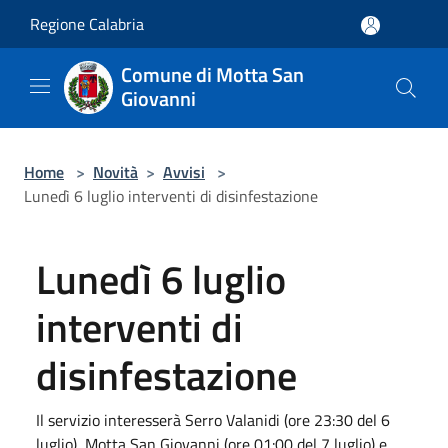
Salta al contenuto principale
Regione Calabria
Comune di Motta San
Giovanni
Home
>
Novità
>
Avvisi
>
Lunedì 6 luglio interventi di disinfestazione
Lunedì 6 luglio
interventi di
disinfestazione
Il servizio interesserà Serro Valanidi (ore 23:30 del 6
luglio), Motta San Giovanni (ore 01:00 del 7 luglio) e