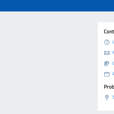
Cont
Prob