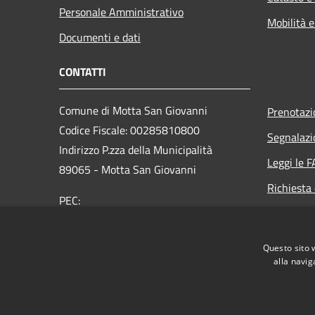
Personale Amministrativo
Mobilità e
Documenti e dati
CONTATTI
Comune di Motta San Giovanni
Prenotaz
Codice Fiscale: 00285810800
Segnalazi
Indirizzo P.zza della Municipalità
Leggi le 
89065 - Motta San Giovanni
Richiesta 
PEC:
protocollo@pec.comunemottasg.it
Telefono : 0965-718101
Questo sito 
alla navig