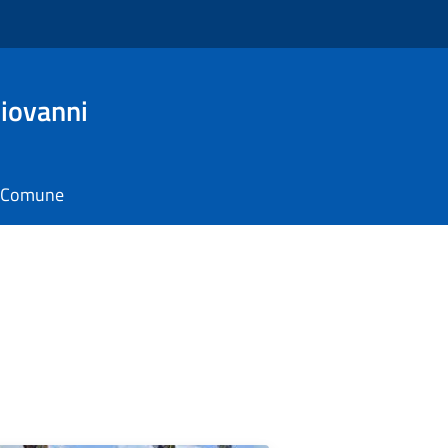
iovanni
il Comune