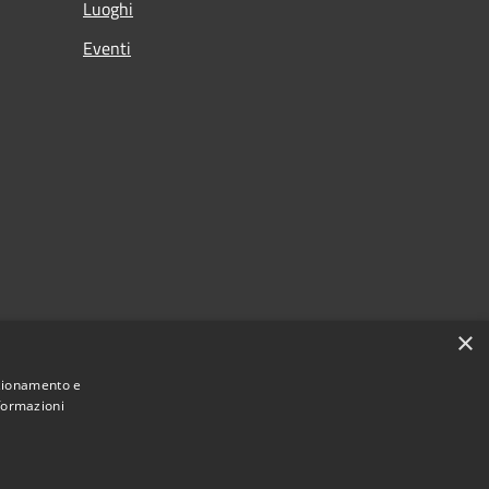
Luoghi
Eventi
×
nzionamento e
nformazioni