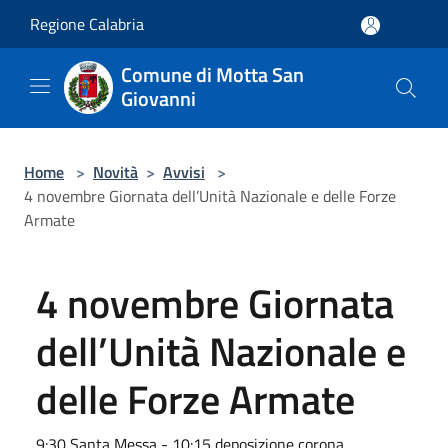
Salta al contenuto principale
Regione Calabria
Comune di Motta San
Giovanni
Home
>
Novità
>
Avvisi
>
4 novembre Giornata dell’Unità Nazionale e delle Forze
Armate
4 novembre Giornata
dell’Unità Nazionale e
delle Forze Armate
9:30 Santa Messa - 10:15 deposizione corona