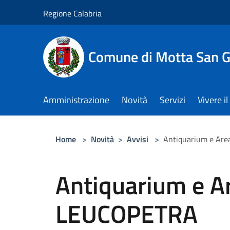
Salta al contenuto principale
Regione Calabria
Comune di Motta San G
Amministrazione
Novità
Servizi
Vivere 
Home
>
Novità
>
Avvisi
>
Antiquarium e Ar
Antiquarium e A
LEUCOPETRA