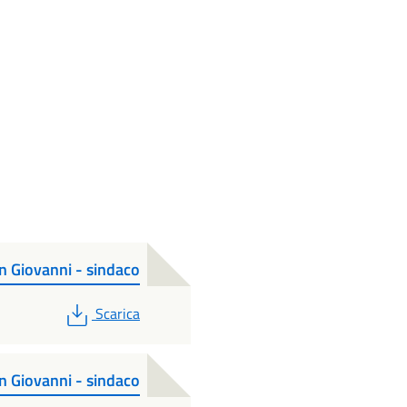
an Giovanni - sindaco
PDF
Scarica
an Giovanni - sindaco