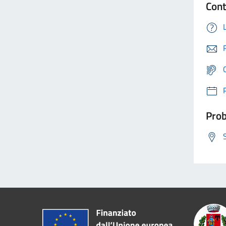
Cont
Prob