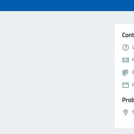
Cont
Prob