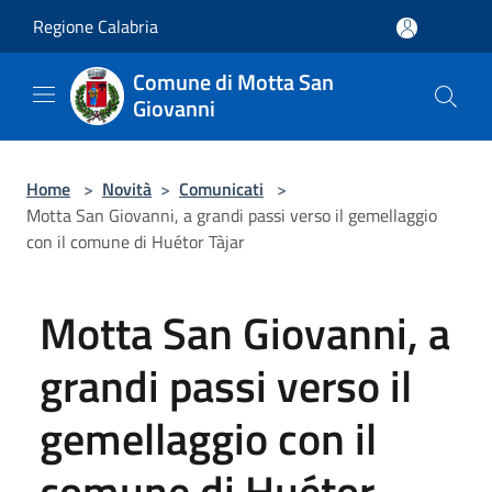
Salta al contenuto principale
Regione Calabria
Comune di Motta San
Giovanni
Home
>
Novità
>
Comunicati
>
Motta San Giovanni, a grandi passi verso il gemellaggio
con il comune di Huétor Tàjar
Motta San Giovanni, a
grandi passi verso il
gemellaggio con il
comune di Huétor