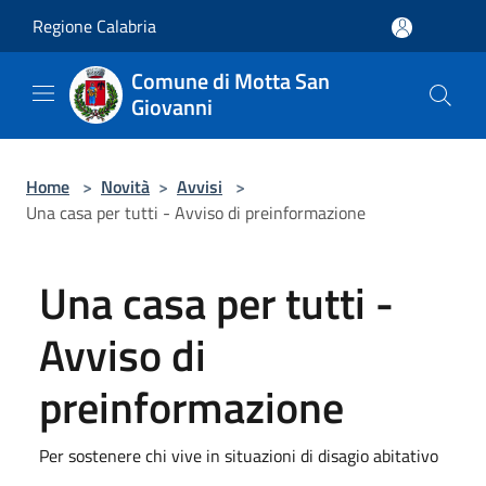
Salta al contenuto principale
Regione Calabria
Comune di Motta San
Giovanni
Home
>
Novità
>
Avvisi
>
Una casa per tutti - Avviso di preinformazione
Una casa per tutti -
Avviso di
preinformazione
Per sostenere chi vive in situazioni di disagio abitativo